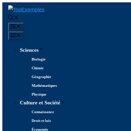
Aller
au
contenu
Menu
Menu
Sciences
Biologie
Chimie
Géographie
Mathématiques
Physique
Culture et Société
Connaissance
Droit et lois
Économie