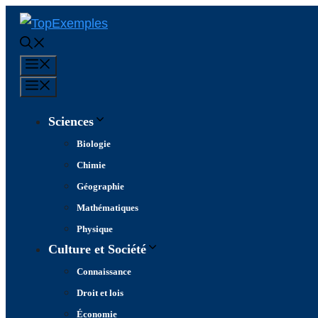
Aller
au
contenu
Menu
Menu
Sciences
Biologie
Chimie
Géographie
Mathématiques
Physique
Culture et Société
Connaissance
Droit et lois
Économie