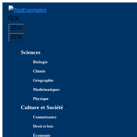
Aller
au
contenu
Menu
Menu
Sciences
Biologie
Chimie
Géographie
Mathématiques
Physique
Culture et Société
Connaissance
Droit et lois
Économie