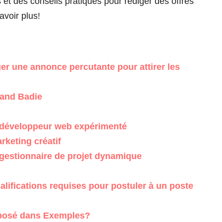
et des conseils pratiques pour rédiger des offres
avoir plus!
r une annonce percutante pour attirer les
rand Badie
 développeur web expérimenté
keting créatif
gestionnaire de projet dynamique
lifications requises pour postuler à un poste
posé dans Exemples?