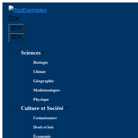
Aller
au
contenu
Menu
Menu
Sciences
Biologie
Chimie
Géographie
Mathématiques
Physique
Culture et Société
Connaissance
Droit et lois
Économie