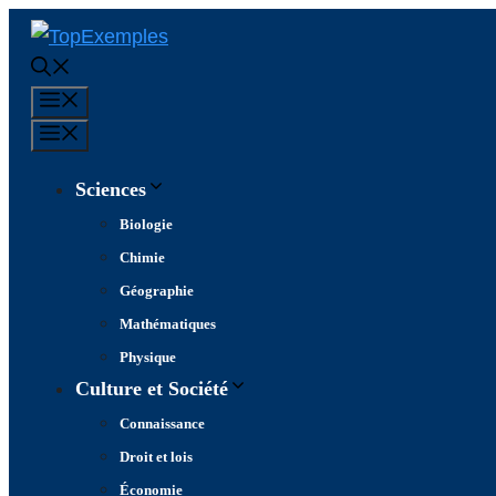
Aller
au
contenu
Menu
Menu
Sciences
Biologie
Chimie
Géographie
Mathématiques
Physique
Culture et Société
Connaissance
Droit et lois
Économie