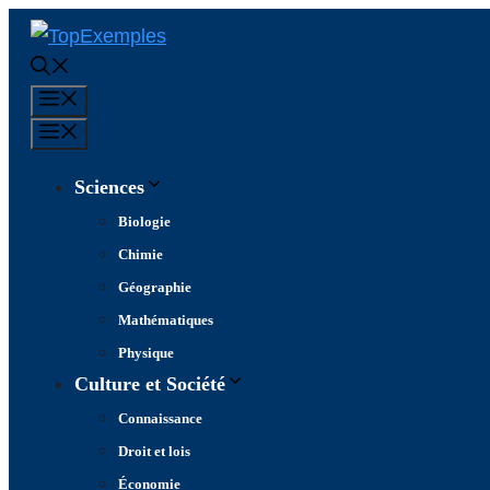
Aller
au
contenu
Menu
Menu
Sciences
Biologie
Chimie
Géographie
Mathématiques
Physique
Culture et Société
Connaissance
Droit et lois
Économie