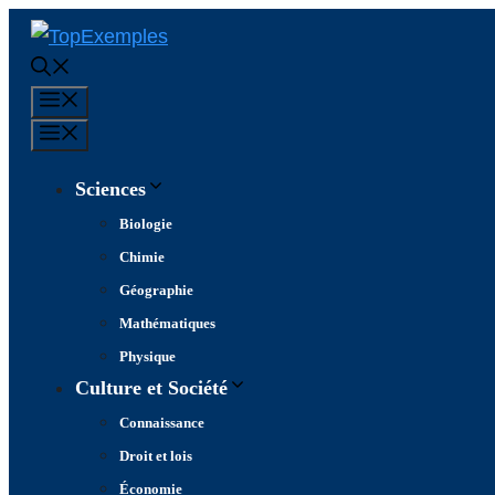
Aller
au
contenu
Menu
Menu
Sciences
Biologie
Chimie
Géographie
Mathématiques
Physique
Culture et Société
Connaissance
Droit et lois
Économie