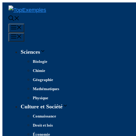
Aller
au
contenu
Menu
Menu
Sciences
Biologie
Chimie
Géographie
Mathématiques
Physique
Culture et Société
Connaissance
Droit et lois
Économie