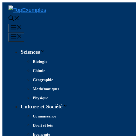
Aller
au
contenu
Menu
Menu
Sciences
Biologie
Chimie
Géographie
Mathématiques
Physique
Culture et Société
Connaissance
Droit et lois
Économie