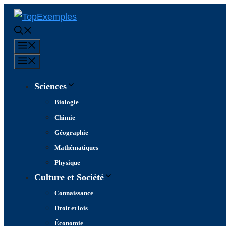
Aller
au
contenu
Menu
Menu
Sciences
Biologie
Chimie
Géographie
Mathématiques
Physique
Culture et Société
Connaissance
Droit et lois
Économie