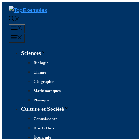
Aller
au
contenu
Menu
Menu
Sciences
Biologie
Chimie
Géographie
Mathématiques
Physique
Culture et Société
Connaissance
Droit et lois
Économie