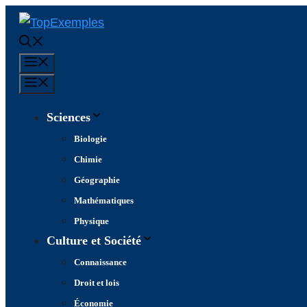
Aller
au
contenu
Menu
Menu
Sciences
Biologie
Chimie
Géographie
Mathématiques
Physique
Culture et Société
Connaissance
Droit et lois
Économie