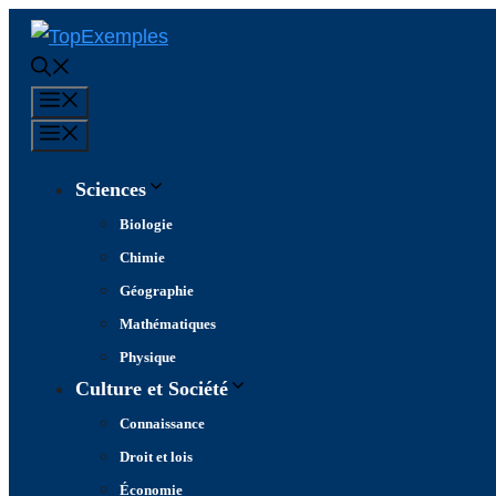
Aller
au
contenu
Menu
Menu
Sciences
Biologie
Chimie
Géographie
Mathématiques
Physique
Culture et Société
Connaissance
Droit et lois
Économie