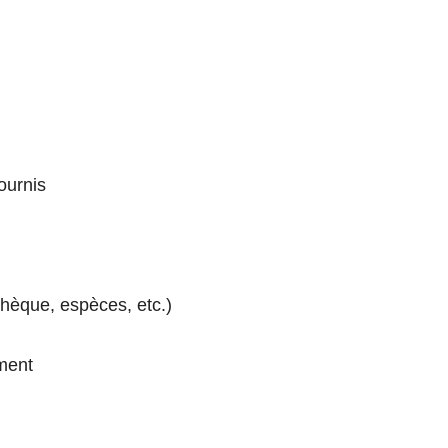
ournis
hèque, espèces, etc.)
ement