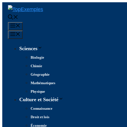
Aller
au
contenu
Menu
Menu
Sciences
Biologie
Chimie
Géographie
Mathématiques
Physique
Culture et Société
Connaissance
Droit et lois
Économie