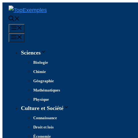
Aller
au
contenu
Menu
Menu
Sciences
Biologie
Chimie
Géographie
Mathématiques
Physique
Culture et Société
Connaissance
Droit et lois
Économie