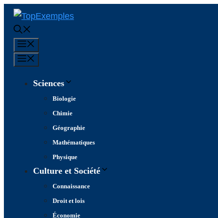
Aller
au
contenu
Menu
Menu
Sciences
Biologie
Chimie
Géographie
Mathématiques
Physique
Culture et Société
Connaissance
Droit et lois
Économie