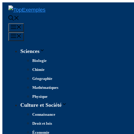
Aller
au
contenu
Menu
Menu
Sciences
Biologie
Chimie
Géographie
Mathématiques
Physique
Culture et Société
Connaissance
Droit et lois
Économie