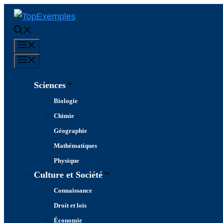
Aller
au
contenu
Menu
Menu
Sciences
Biologie
Chimie
Géographie
Mathématiques
Physique
Culture et Société
Connaissance
Droit et lois
Économie