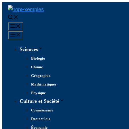
Aller
au
contenu
Menu
Menu
Sciences
Biologie
Chimie
Géographie
Mathématiques
Physique
Culture et Société
Connaissance
Droit et lois
Économie